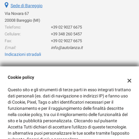
Sede di Bareggio
questi
strumenti
Via Novara 67
di
20008 Bareggio (MI)
tracciamento
Telefono:
+39 02 9027 6675
si
Cellulare:
+39 348 260 5457
rimanda
Fax:
+39 02 9027 6675
alla
Email:
info@autolanza.it
cookie
Indicazioni stradali
policy.
Puoi
rivedere
e
Dati fiscali:
Cookie policy
modificare
Auto Lanza Snc
le
Questo sito e gli strumenti di terze parti in esso integrati trattano
Via Novara 67, Bareggio (MI)
tue
dati personali (es. dati di navigazione o indirizzi IP) e fanno uso
C.F/P.IVA:
08081080155
scelte
di Cookie, Pixel, Tags o altri identificatori necessari per il
Registro delle imprese:
MI
in
funzionamento e per il raggiungimento delle finalità descritte
qualsiasi
nella cookie policy, tra cui il miglioramento delle funzionalità del
momento.
sito e la pubblicità personalizzata. Cliccando sul pulsante
Accetta Tutti dichiari di accettare l'utilizzo di queste tecnologie.
In alternativa puoi personalizzare le tue scelte tramite l'apposito