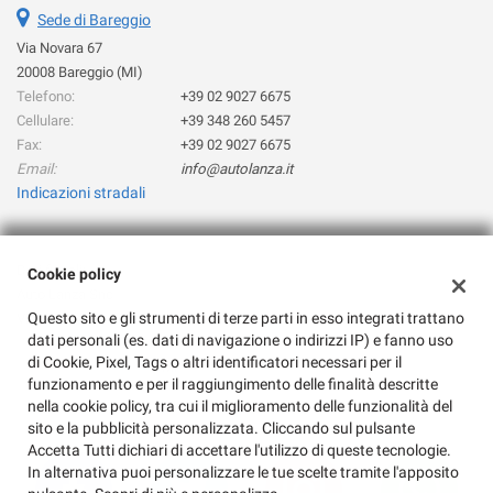
Sede di Bareggio
questi
strumenti
Via Novara 67
di
20008 Bareggio (MI)
tracciamento
Telefono:
+39 02 9027 6675
si
Cellulare:
+39 348 260 5457
rimanda
Fax:
+39 02 9027 6675
alla
Email:
info@autolanza.it
cookie
Indicazioni stradali
policy.
Puoi
rivedere
e
Dati fiscali:
Cookie policy
modificare
Auto Lanza Snc
le
Questo sito e gli strumenti di terze parti in esso integrati trattano
Via Novara 67, Bareggio (MI)
tue
dati personali (es. dati di navigazione o indirizzi IP) e fanno uso
C.F/P.IVA:
08081080155
scelte
di Cookie, Pixel, Tags o altri identificatori necessari per il
Registro delle imprese:
MI
in
funzionamento e per il raggiungimento delle finalità descritte
qualsiasi
nella cookie policy, tra cui il miglioramento delle funzionalità del
momento.
sito e la pubblicità personalizzata. Cliccando sul pulsante
Accetta Tutti dichiari di accettare l'utilizzo di queste tecnologie.
In alternativa puoi personalizzare le tue scelte tramite l'apposito