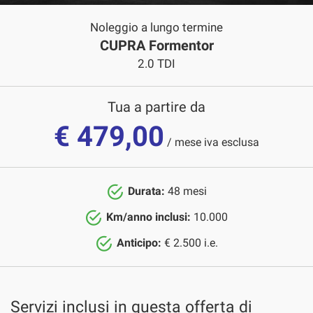
NOLEGGIO A LUNGO TERMINE
tracciamento
che
Noleggio a lungo termine
adottiamo
CUPRA Formentor
ASSISTENZA
per
offrire
2.0 TDI
le
QUOTAZIONE USATO
funzionalità
e
Tua a partire da
svolgere
€ 479,00
CONTATTI
le
/ mese iva esclusa
attività
di
NEWS
seguito
descritte.
Durata:
48 mesi
Per
AREA COMMERCIANTI
ottenere
Km/anno inclusi:
10.000
maggiori
Anticipo:
€ 2.500 i.e.
informazioni
sull'utilità
e
sul
funzionamento
Servizi inclusi in questa offerta di
di