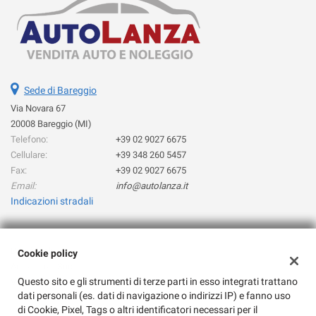
Sede di Bareggio
Via Novara 67
20008 Bareggio (MI)
Telefono:
+39 02 9027 6675
Cellulare:
+39 348 260 5457
Fax:
+39 02 9027 6675
Email:
info@autolanza.it
Indicazioni stradali
Dati fiscali:
Cookie policy
Auto Lanza Snc
Questo sito e gli strumenti di terze parti in esso integrati trattano
Via Novara 67, Bareggio (MI)
dati personali (es. dati di navigazione o indirizzi IP) e fanno uso
C.F/P.IVA:
08081080155
di Cookie, Pixel, Tags o altri identificatori necessari per il
Registro delle imprese:
MI