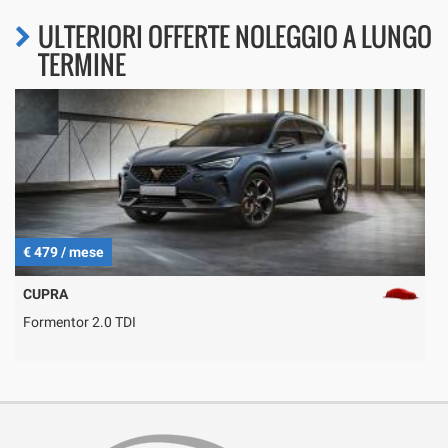
ULTERIORI OFFERTE NOLEGGIO A LUNGO
TERMINE
€ 479 / mese
€
CUPRA
Formentor 2.0 TDI
K