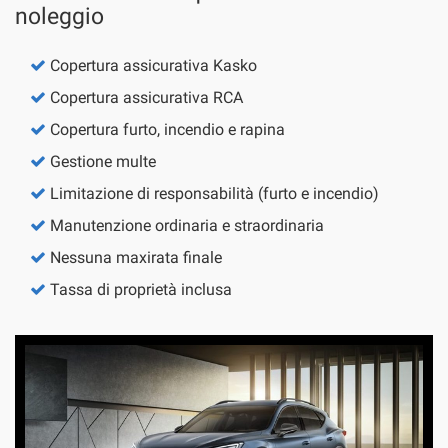
noleggio
questi
strumenti
di
Copertura assicurativa Kasko
tracciamento
Copertura assicurativa RCA
si
rimanda
Copertura furto, incendio e rapina
alla
cookie
Gestione multe
policy.
Limitazione di responsabilità (furto e incendio)
Puoi
rivedere
Manutenzione ordinaria e straordinaria
e
Nessuna maxirata finale
modificare
le
Tassa di proprietà inclusa
tue
scelte
in
qualsiasi
momento.