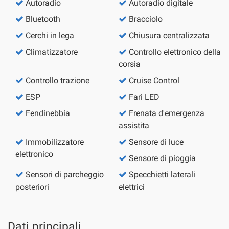
Autoradio
Autoradio digitale
Salva
le
Bluetooth
Bracciolo
impostazioni
Cerchi in lega
Chiusura centralizzata
Climatizzatore
Controllo elettronico della
corsia
Controllo trazione
Cruise Control
ESP
Fari LED
Fendinebbia
Frenata d'emergenza
assistita
Immobilizzatore
Sensore di luce
elettronico
Sensore di pioggia
Sensori di parcheggio
Specchietti laterali
posteriori
elettrici
Dati principali