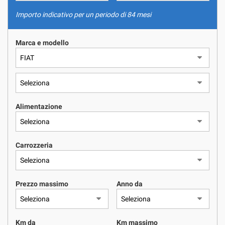
NOLEGGIO A LUNGO TERMINE
tracciamento
che
Importo indicativo per un periodo di 84 mesi
adottiamo
ASSISTENZA
per
Marca e modello
offrire
le
QUOTAZIONE USATO
funzionalità
e
svolgere
CONTATTI
le
attività
Alimentazione
di
NEWS
seguito
descritte.
Per
Carrozzeria
AREA COMMERCIANTI
ottenere
maggiori
informazioni
Prezzo massimo
Anno da
sull'utilità
e
sul
funzionamento
Km da
Km massimo
di