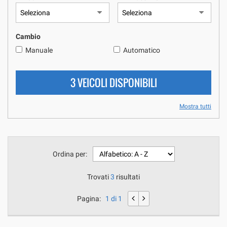
questi
strumenti
di
Cambio
tracciamento
si
Manuale
Automatico
rimanda
alla
3 VEICOLI DISPONIBILI
cookie
policy.
Puoi
Mostra tutti
rivedere
e
modificare
le
tue
Ordina per:
scelte
in
Trovati
3
risultati
qualsiasi
momento.
Pagina:
1 di 1