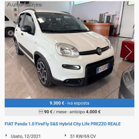
tta
ti
mpre
Cookie necessari
ilitato
Cookie delle preferenze
Cookie per il miglioramento dell'esperienza utente
Cookie analitici
Cookie di marketing
9.300 €
- iva esposta
Leggi

90 €
/ mese
-
anticipo
4.000 €
la
cookie
FIAT Panda 1.0 FireFly S&S Hybrid City Life PREZZO REALE
policy
Usato, 12/2021
51 KW/69 CV