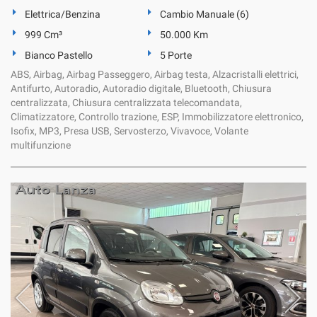
Salva
Elettrica/Benzina
Cambio Manuale (6)
le
999 Cm³
50.000 Km
impostazioni
Bianco Pastello
5 Porte
ABS, Airbag, Airbag Passeggero, Airbag testa, Alzacristalli elettrici,
Antifurto, Autoradio, Autoradio digitale, Bluetooth, Chiusura
centralizzata, Chiusura centralizzata telecomandata,
Climatizzatore, Controllo trazione, ESP, Immobilizzatore elettronico,
Isofix, MP3, Presa USB, Servosterzo, Vivavoce, Volante
multifunzione