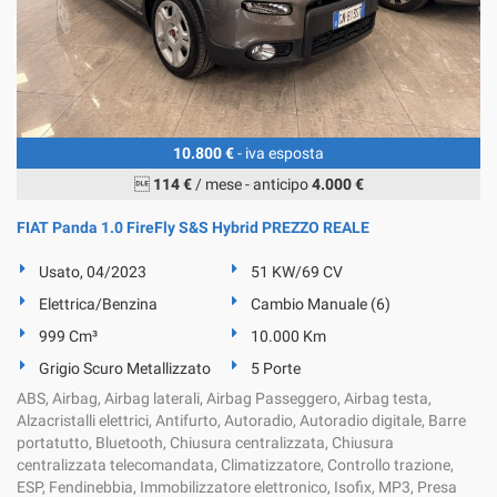
10.800 €
- iva esposta

114 €
/ mese
-
anticipo
4.000 €
FIAT Panda 1.0 FireFly S&S Hybrid PREZZO REALE
Usato, 04/2023
51 KW/69 CV
Elettrica/Benzina
Cambio Manuale (6)
999 Cm³
10.000 Km
Grigio Scuro Metallizzato
5 Porte
ABS, Airbag, Airbag laterali, Airbag Passeggero, Airbag testa,
Alzacristalli elettrici, Antifurto, Autoradio, Autoradio digitale, Barre
portatutto, Bluetooth, Chiusura centralizzata, Chiusura
centralizzata telecomandata, Climatizzatore, Controllo trazione,
ESP, Fendinebbia, Immobilizzatore elettronico, Isofix, MP3, Presa