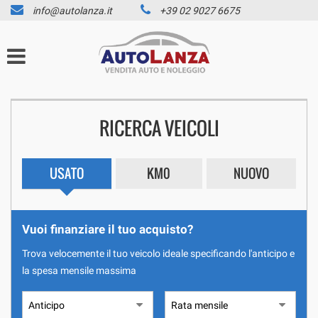
info@autolanza.it
+39 02 9027 6675
HOME
Le
tue
preferenze
LISTA VEICOLI
di
consenso
AZIENDA
Il
RICERCA VEICOLI
seguente
pannello
SERVIZI
ti
consente
USATO
KM0
NUOVO
di
FINANCIAL SERVICE
esprimere
le
SERVICE
tue
Vuoi finanziare il tuo acquisto?
preferenze
GARANZIA SULL’USATO
di
Trova velocemente il tuo veicolo ideale specificando l'anticipo e
consenso
la spesa mensile massima
NOLEGGIO A BREVE TERMINE
alle
tecnologie
di