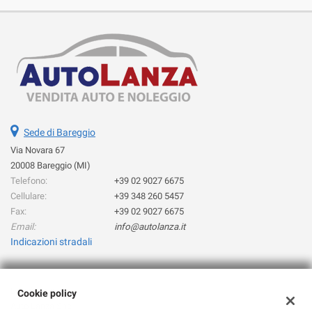
Sede di Bareggio
Via Novara 67
20008 Bareggio (MI)
Telefono:
+39 02 9027 6675
Cellulare:
+39 348 260 5457
Fax:
+39 02 9027 6675
Email:
info@autolanza.it
Indicazioni stradali
Dati fiscali:
Cookie policy
Auto Lanza Snc