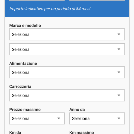
NOLEGGIO A LUNGO TERMINE
tracciamento
che
Importo indicativo per un periodo di 84 mesi
adottiamo
ASSISTENZA
per
Marca e modello
offrire
le
QUOTAZIONE USATO
funzionalità
e
svolgere
CONTATTI
le
attività
Alimentazione
di
NEWS
seguito
descritte.
Per
Carrozzeria
AREA COMMERCIANTI
ottenere
maggiori
informazioni
Prezzo massimo
Anno da
sull'utilità
e
sul
funzionamento
Km da
Km massimo
di