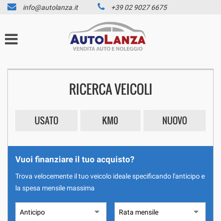
info@autolanza.it
+39 02 9027 6675
HOME
Le
tue
preferenze
LISTA VEICOLI
di
consenso
AZIENDA
Il
RICERCA VEICOLI
seguente
pannello
SERVIZI
ti
consente
USATO
KM0
NUOVO
di
FINANCIAL SERVICE
esprimere
le
SERVICE
tue
Vuoi finanziare il tuo acquisto?
preferenze
GARANZIA SULL’USATO
di
Trova velocemente il tuo veicolo ideale specificando l'anticipo e
consenso
la spesa mensile massima
NOLEGGIO A BREVE TERMINE
alle
tecnologie
di