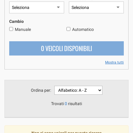
questi
strumenti
di
Cambio
tracciamento
si
Manuale
Automatico
rimanda
alla
0 VEICOLI DISPONIBILI
cookie
policy.
Puoi
Mostra tutti
rivedere
e
modificare
le
tue
Ordina per:
scelte
in
Trovati
0
risultati
qualsiasi
momento.