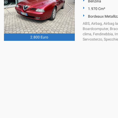
Benzina
1.970 Cm³
Bordeaux Metalliz
ABS, Airbag, Airbag lat
Boardcomputer, Bracci
clima, Fendinebbia, Imm
2.800 Euro
Servosterzo, Specchiett