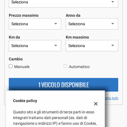
questi
strumenti
Prezzo massimo
Anno da
di
tracciamento
si
rimanda
Km da
Km massimo
alla
cookie
policy.
Puoi
Cambio
rivedere
Manuale
Automatico
e
modificare
le
1 VEICOLO DISPONIBILE
tue
scelte
in
Mostra tutti
Cookie policy
qualsiasi
momento.
Questo sito e gli strumenti di terze parti in esso
integrati trattano dati personali (es. dati di
navigazione o indirizzi IP) e fanno uso di Cookie,