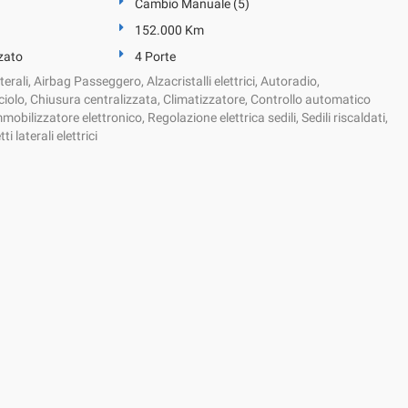
Cambio Manuale (5)
152.000 Km
zato
4 Porte
erali, Airbag Passeggero, Alzacristalli elettrici, Autoradio,
olo, Chiusura centralizzata, Climatizzatore, Controllo automatico
obilizzatore elettronico, Regolazione elettrica sedili, Sedili riscaldati,
i laterali elettrici