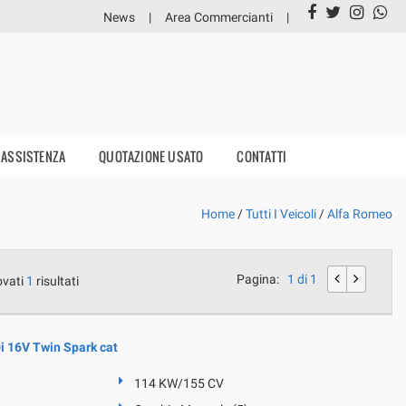
News
Area Commercianti
ASSISTENZA
QUOTAZIONE USATO
CONTATTI
Home
/
Tutti I Veicoli
/
Alfa Romeo
Pagina:
1 di 1
ovati
1
risultati
 16V Twin Spark cat
114 KW/155 CV