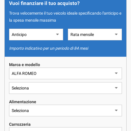
NOLEGGIO A LUNGO TERMINE
tracciamento
Vuoi finanziare il tuo acquisto?
che
Trova velocemente il tuo veicolo ideale specificando l'anticipo e
adottiamo
ASSISTENZA
per
la spesa mensile massima
offrire
le
QUOTAZIONE USATO
funzionalità
e
Importo indicativo per un periodo di 84 mesi
svolgere
CONTATTI
le
attività
Marca e modello
di
NEWS
seguito
descritte.
Per
AREA COMMERCIANTI
ottenere
maggiori
informazioni
Alimentazione
sull'utilità
e
sul
Carrozzeria
funzionamento
di