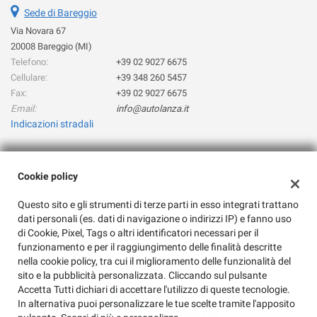
Sede di Bareggio
questi
strumenti
Via Novara 67
di
20008 Bareggio (MI)
tracciamento
Telefono:
+39 02 9027 6675
si
Cellulare:
+39 348 260 5457
rimanda
Fax:
+39 02 9027 6675
alla
Email:
info@autolanza.it
cookie
Indicazioni stradali
policy.
Puoi
rivedere
e
Dati fiscali:
Cookie policy
modificare
Auto Lanza Snc
le
Questo sito e gli strumenti di terze parti in esso integrati trattano
Via Novara 67, Bareggio (MI)
tue
dati personali (es. dati di navigazione o indirizzi IP) e fanno uso
C.F/P.IVA:
08081080155
scelte
di Cookie, Pixel, Tags o altri identificatori necessari per il
Registro delle imprese:
MI
in
funzionamento e per il raggiungimento delle finalità descritte
qualsiasi
nella cookie policy, tra cui il miglioramento delle funzionalità del
momento.
sito e la pubblicità personalizzata. Cliccando sul pulsante
Accetta Tutti dichiari di accettare l'utilizzo di queste tecnologie.
In alternativa puoi personalizzare le tue scelte tramite l'apposito