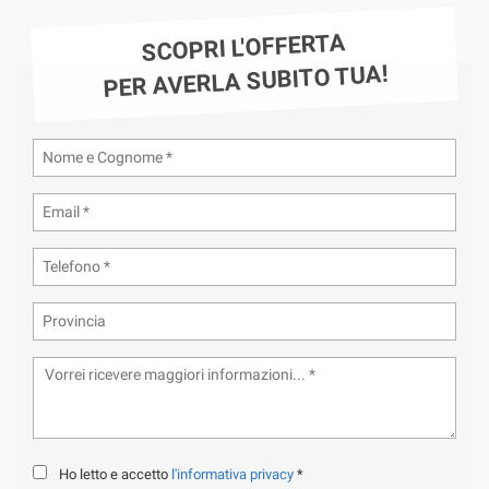
tta
ti
SCOPRI L'OFFERTA
PER AVERLA SUBITO TUA!
mpre
Cookie necessari
ilitato
Cookie delle preferenze
Cookie per il miglioramento dell'esperienza utente
Cookie analitici
Cookie di marketing
Leggi
la
cookie
policy
Ho letto e accetto
l'informativa privacy
*