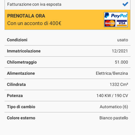
Fatturazione con iva esposta
questi
strumenti
PRENOTALA ORA
di
Con un acconto di 400€
tracciamento
si
rimanda
Condizioni
usato
alla
cookie
Immatricolazione
12/2021
policy.
Puoi
Chilometraggio
51.000
rivedere
e
Alimentazione
Elettrica/Benzina
modificare
le
Cilindrata
1332 Cm³
tue
Potenza
140 KW / 190 CV
scelte
in
Tipo di cambio
Automatico (6)
qualsiasi
momento.
Colore esterno
Bianco pastello