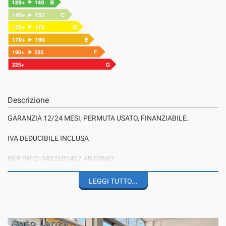
Descrizione
GARANZIA 12/24 MESI, PERMUTA USATO, FINANZIABILE.
IVA DEDUCIBILE INCLUSA
PER INFO: 3482605457 ANTONIO
3336199883 STEFANO
LEGGI TUTTO...
Nota bene: La dotazione tecnica,il modello e gli optional potrebbero
in alcuni casi differire dall'effettivo equipaggiamento della vettura,
pertanto Auto Lanza snc declina ogni responsabilita' per eventuali