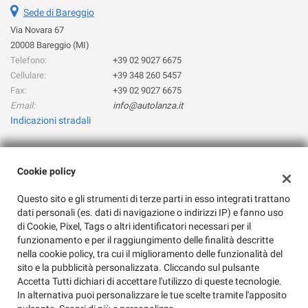
Sede di Bareggio
questi
strumenti
Via Novara 67
di
20008 Bareggio (MI)
tracciamento
Telefono:
+39 02 9027 6675
si
Cellulare:
+39 348 260 5457
rimanda
Fax:
+39 02 9027 6675
alla
Email:
info@autolanza.it
cookie
Indicazioni stradali
policy.
Puoi
rivedere
e
Dati fiscali:
Cookie policy
modificare
Auto Lanza Snc
le
Questo sito e gli strumenti di terze parti in esso integrati trattano
Via Novara 67, Bareggio (MI)
tue
dati personali (es. dati di navigazione o indirizzi IP) e fanno uso
C.F/P.IVA:
08081080155
scelte
di Cookie, Pixel, Tags o altri identificatori necessari per il
Registro delle imprese:
MI
in
funzionamento e per il raggiungimento delle finalità descritte
qualsiasi
nella cookie policy, tra cui il miglioramento delle funzionalità del
momento.
sito e la pubblicità personalizzata. Cliccando sul pulsante
Accetta Tutti dichiari di accettare l'utilizzo di queste tecnologie.
In alternativa puoi personalizzare le tue scelte tramite l'apposito