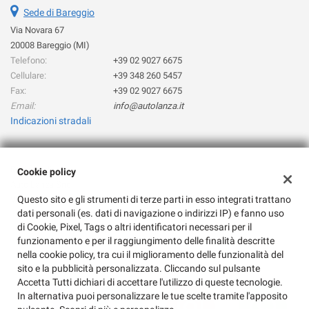
Sede di Bareggio
questi
strumenti
Via Novara 67
di
20008 Bareggio (MI)
tracciamento
Telefono:
+39 02 9027 6675
si
Cellulare:
+39 348 260 5457
rimanda
Fax:
+39 02 9027 6675
alla
Email:
info@autolanza.it
cookie
Indicazioni stradali
policy.
Puoi
rivedere
e
Dati fiscali:
Cookie policy
modificare
Auto Lanza Snc
le
Questo sito e gli strumenti di terze parti in esso integrati trattano
Via Novara 67, Bareggio (MI)
tue
dati personali (es. dati di navigazione o indirizzi IP) e fanno uso
C.F/P.IVA:
08081080155
scelte
di Cookie, Pixel, Tags o altri identificatori necessari per il
Registro delle imprese:
MI
in
funzionamento e per il raggiungimento delle finalità descritte
qualsiasi
nella cookie policy, tra cui il miglioramento delle funzionalità del
momento.
sito e la pubblicità personalizzata. Cliccando sul pulsante
Accetta Tutti dichiari di accettare l'utilizzo di queste tecnologie.
In alternativa puoi personalizzare le tue scelte tramite l'apposito