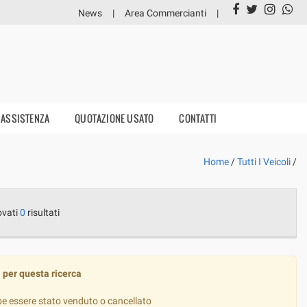
News
Area Commercianti
ASSISTENZA
QUOTAZIONE USATO
CONTATTI
Home
/
Tutti I Veicoli
/
ovati
0
risultati
 per questa ricerca
be essere stato venduto o cancellato