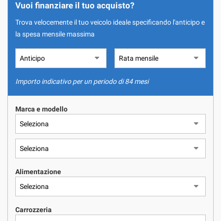
NOLEGGIO A LUNGO TERMINE
tracciamento
Vuoi finanziare il tuo acquisto?
che
Trova velocemente il tuo veicolo ideale specificando l'anticipo e
adottiamo
ASSISTENZA
per
la spesa mensile massima
offrire
le
QUOTAZIONE USATO
funzionalità
e
Importo indicativo per un periodo di 84 mesi
svolgere
CONTATTI
le
attività
Marca e modello
di
NEWS
seguito
descritte.
Per
AREA COMMERCIANTI
ottenere
maggiori
informazioni
Alimentazione
sull'utilità
e
sul
Carrozzeria
funzionamento
di