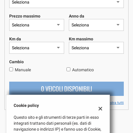
questi
strumenti
Prezzo massimo
Anno da
di
tracciamento
si
rimanda
Km da
Km massimo
alla
cookie
policy.
Puoi
Cambio
rivedere
Manuale
Automatico
e
modificare
le
0 VEICOLI DISPONIBILI
tue
scelte
in
Mostra tutti
Cookie policy
qualsiasi
momento.
Questo sito e gli strumenti di terze parti in esso
integrati trattano dati personali (es. dati di
navigazione o indirizzi IP) e fanno uso di Cookie,